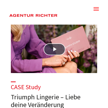
Skip
to
main
content
Play
Video
CASE Study
Triumph Lingerie – Liebe
deine Veränderung