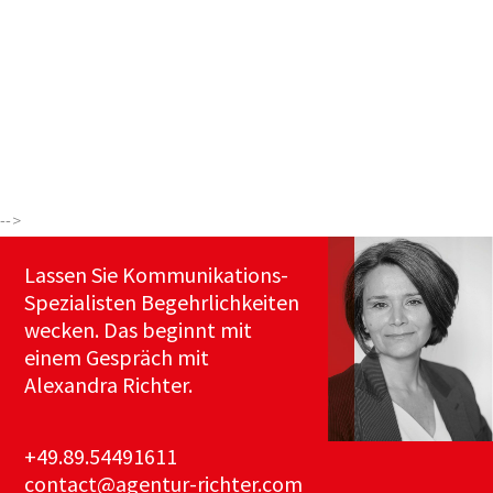
-->
Lassen Sie Kommunikations-
Spezialisten Begehrlichkeiten
wecken. Das beginnt mit
einem Gespräch mit
Alexandra Richter.
+49.89.54491611
contact@agentur-richter.com