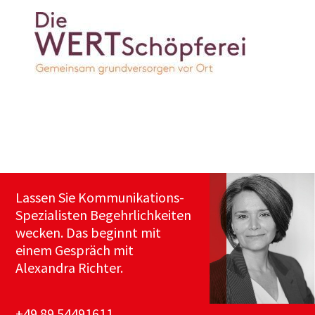
Lassen Sie Kommunikations-
Spezialisten Begehrlichkeiten
wecken. Das beginnt mit
einem Gespräch mit
Alexandra Richter.
+49.89.54491611