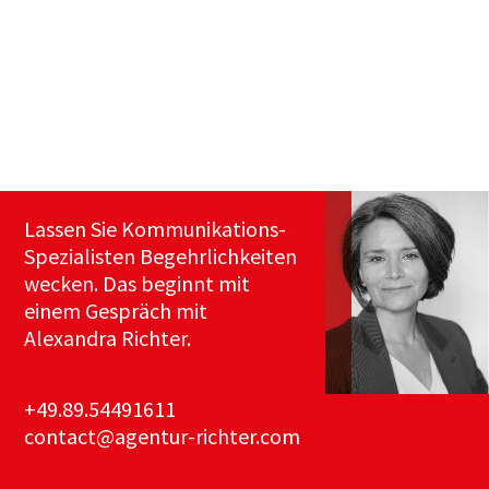
Lassen Sie Kommunikations-
Spezialisten Begehrlichkeiten
wecken. Das beginnt mit
einem Gespräch mit
Alexandra Richter.
+49.89.54491611
contact@agentur-richter.com